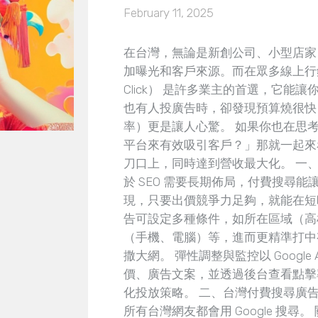
February 11, 2025
在台灣，無論是新創公司、小型店家
加曝光和客戶來源。而在眾多線上行銷管
Click） 是許多業主的首選，它
也有人投廣告時，卻發現預算燒很快
率）更是讓人心驚。 如果你也在思考「該
平台來有效吸引客戶？」那就一起來
刀口上，同時達到營收最大化。 一
於 SEO 需要長期佈局，付費搜尋
現，只要出價競爭力足夠，就能在短
告可設定多種條件，如所在區域（高
（手機、電腦）等，進而更精準打中
撒大網。 彈性調整與監控以 Googl
價、廣告文案，並透過後台查看點擊率
化投放策略。 二、台灣付費搜尋廣告的平
所有台灣網友都會用 Google 搜