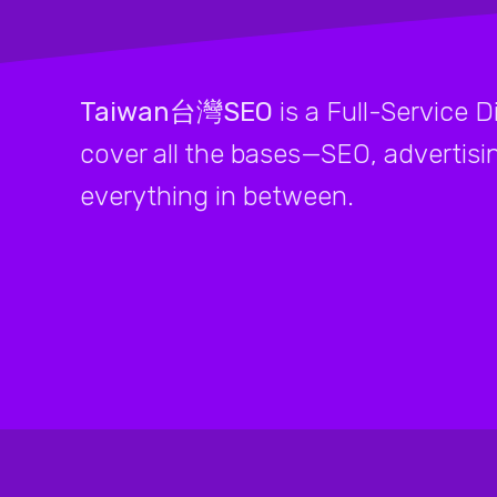
Taiwan台灣SEO
is a Full-Service D
cover all the bases—SEO, advertisi
everything in between.