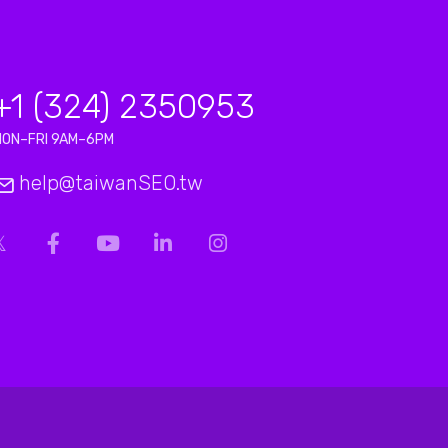
+1 (324) 2350953
MON–FRI 9AM–6PM
help@taiwanSEO.tw